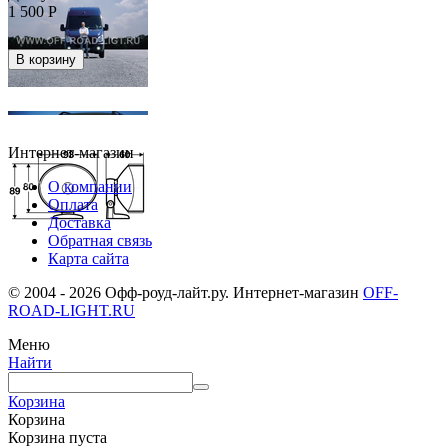
1 500
Р
В корзину
Интернет-магазин
О компании
Оплата
Доставка
Скидка
87%
Обратная связь
Карта сайта
© 2004 - 2026 Офф-роуд-лайт.ру. Интернет-магазин
OFF-
ROAD-LIGHT.RU
Меню
Найти
Корзина
Корзина
Корзина пуста