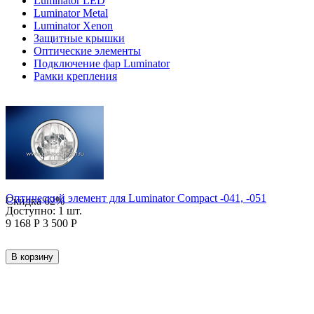
Luminator LED
Luminator Metal
Luminator Xenon
Защитные крышки
Оптические элементы
Подключение фар Luminator
Рамки крепления
Оптический элемент для Luminator Compact -041, -051
Скидка
62%
Доступно:
1 шт.
9 168
Р
3 500
Р
В корзину