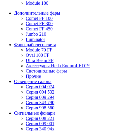
Module 186
Дополнительные фары
Comet FF 100
Comet FF 300
Comet FF 450
Jumbo 210
Luminator
Фары рабочего света
Module 70 FF
Oval 100 FF
Ultra Beam FF
Аксессуары Hella EnduroLED™
Светодиодные фары
Прочие
Освещение салона
Серия 004 074
Серия 004 532
Серия 009 294
Серия 343 790
Серия 998 560
Сигнальные фонари
Серия 008 221
Серия 009 001
Серия 340 94x