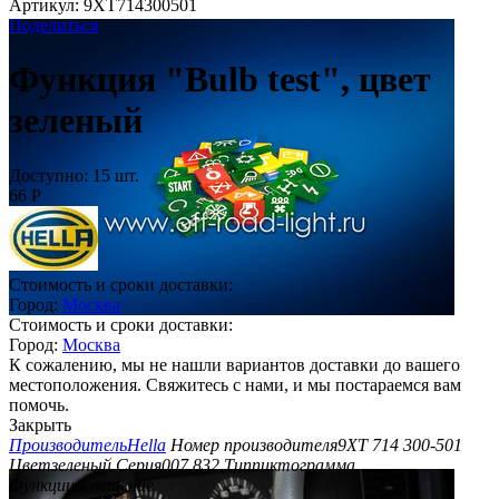
Артикул:
9XT714300501
Поделиться
Функция "Bulb test", цвет
зеленый
Доступно:
15 шт.
66
Р
Стоимость и сроки доставки:
Город:
Москва
Стоимость и сроки доставки:
Город:
Москва
К сожалению, мы не нашли вариантов доставки до вашего
местоположения. Свяжитесь с нами, и мы постараемся вам
помочь.
Закрыть
Производитель
Hella
Номер производителя
9XT 714 300-501
Цвет
зеленый
Серия
007 832
Тип
пиктограмма
Функции
освещение