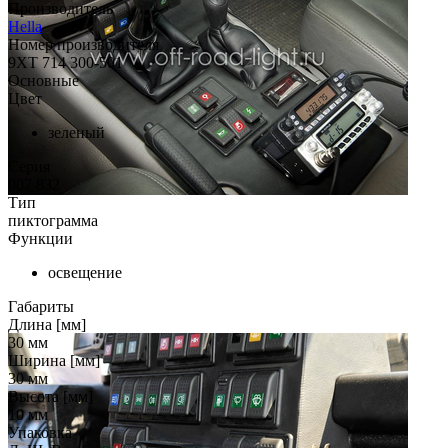
Производитель
Hella
Номер производителя
9XT 714 300-501
Основные
Цвет
зеленый
Серия
007 832
Тип
пиктограмма
Функции
освещение
Габариты
Длина [мм]
30
мм
Ширина [мм]
30
мм
Высота [мм]
10
мм
Упаковка