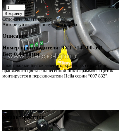
Вес:
5 гр
+
−
В корзину
Отложить
Задать вопрос
Авторизуйтесь для получения ответа
Описание
Номер производителя: 9XT 714 300-501
Вес: 0.4 грамм
Пластиковый щиток зеленого, красного, синего или
оранжевого цвета с нанесенной пиктограммой. Щиток
монтируется в переключатели Hella серии “007 832".
Характеристики
Производитель