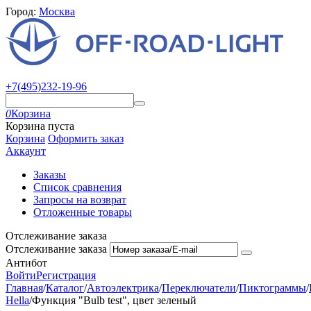
Город:
Москва
+7(495)232-19-96
0
Корзина
Корзина пуста
Корзина
Оформить заказ
Аккаунт
Заказы
Список сравнения
Запросы на возврат
Отложенные товары
Отслеживание заказа
Отслеживание заказа
Антибот
Войти
Регистрация
Главная
/
Каталог
/
Автоэлектрика
/
Переключатели
/
Пиктограммы
/
Hella
/
Функция "Bulb test", цвет зеленый