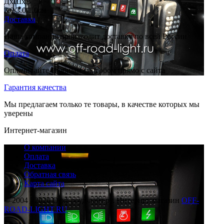
ДхШхВ
3.0/3.0/1.0
см
Доставка
Наша компания производит доставку по всей России
Оплата
Оплачивайте удобным способом прямо с сайта
Гарантия качества
Мы предлагаем только те товары, в качестве которых мы
уверены
Интернет-магазин
О компании
Оплата
Доставка
Обратная связь
Карта сайта
© 2004 - 2026 Офф-роуд-лайт.ру. Интернет-магазин
OFF-
ROAD-LIGHT.RU