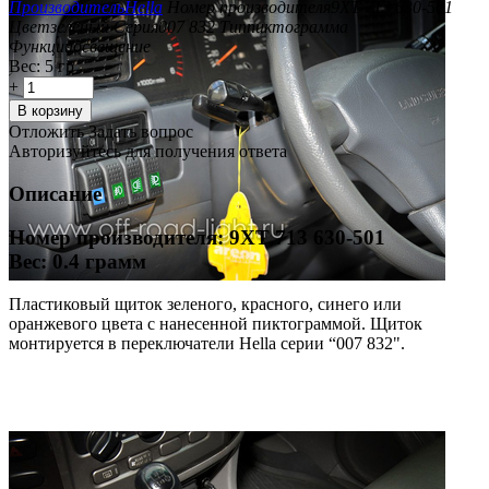
Производитель
Hella
Номер производителя
9XT 713 630-501
Цвет
зеленый
Серия
007 832
Тип
пиктограмма
Функции
освещение
Вес:
5 гр
+
−
В корзину
Отложить
Задать вопрос
Авторизуйтесь для получения ответа
Описание
Номер производителя: 9XT 713 630-501
Вес: 0.4 грамм
Пластиковый щиток зеленого, красного, синего или
оранжевого цвета с нанесенной пиктограммой. Щиток
монтируется в переключатели Hella серии “007 832".