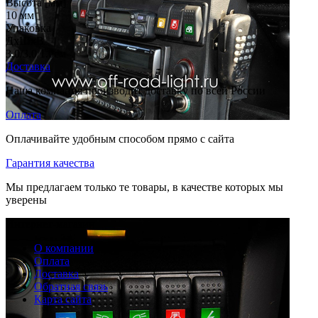
Высота [мм]
10
мм
Упаковка
ДхШхВ
3.0/3.0/1.0
см
Доставка
Наша компания производит доставку по всей России
Оплата
Оплачивайте удобным способом прямо с сайта
Гарантия качества
Мы предлагаем только те товары, в качестве которых мы
уверены
Интернет-магазин
О компании
Оплата
Доставка
Обратная связь
Карта сайта