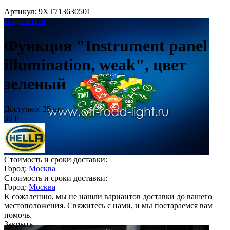
Артикул:
9XT713630501
Поделиться
Функция "Instrument panel
illumination, weak", цвет
зеленый
Доступно:
35 шт.
66
Р
Стоимость и сроки доставки:
Город:
Москва
Стоимость и сроки доставки:
Город:
Москва
К сожалению, мы не нашли вариантов доставки до вашего
местоположения. Свяжитесь с нами, и мы постараемся вам
помочь.
Закрыть