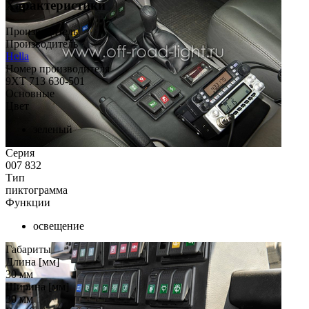
Характеристики
Производитель
Производитель
Hella
Номер производителя
9XT 713 630-501
Основные
Цвет
зеленый
Серия
007 832
Тип
пиктограмма
Функции
освещение
Габариты
Длина [мм]
30
мм
Ширина [мм]
30
мм