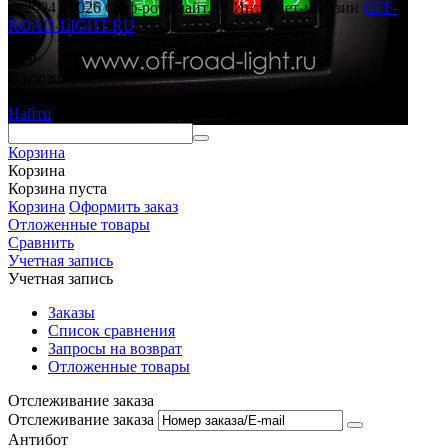
© 2004 - 2026 Офф-роуд-лайт.ру. Интернет-магазин
OFF-
ROAD-LIGHT.RU
66
Р
В корзину
Меню
Найти
Корзина
Корзина
Корзина пуста
Корзина
Оформить заказ
Отложенные товары
Сравнить
Учетная запись
Учетная запись
Заказы
Список сравнения
Запросы на возврат
Отложенные товары
Отслеживание заказа
Отслеживание заказа
Антибот