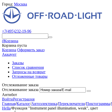
Город:
Москва
+7(495)232-19-96
0
Корзина
Корзина пуста
Корзина
Оформить заказ
Аккаунт
Заказы
Список сравнения
Запросы на возврат
Отложенные товары
Отслеживание заказа
Отслеживание заказа
Антибот
Войти
Регистрация
Главная
/
Каталог
/
Автоэлектрика
/
Переключатели
/
Пиктограммы
/
Hella
/
Функция "Instrument panel illumination, weak", цвет