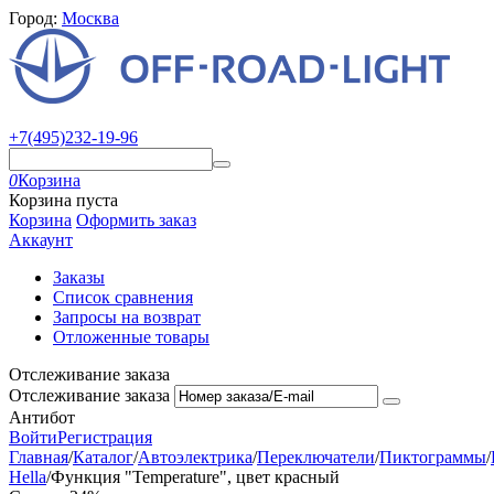
Город:
Москва
+7(495)232-19-96
0
Корзина
Корзина пуста
Корзина
Оформить заказ
Аккаунт
Заказы
Список сравнения
Запросы на возврат
Отложенные товары
Отслеживание заказа
Отслеживание заказа
Антибот
Войти
Регистрация
Главная
/
Каталог
/
Автоэлектрика
/
Переключатели
/
Пиктограммы
/
Hella
/
Функция "Temperature", цвет красный