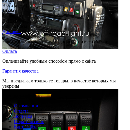
30
мм
Высота [мм]
10
мм
Упаковка
ДхШхВ
3.0/3.0/1.0
см
Доставка
Наша компания производит доставку по всей России
Оплата
Оплачивайте удобным способом прямо с сайта
Гарантия качества
Мы предлагаем только те товары, в качестве которых мы
уверены
Интернет-магазин
О компании
Оплата
Доставка
Обратная связь
Карта сайта