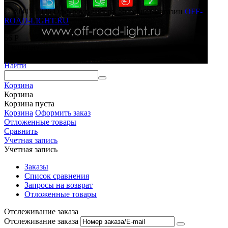
© 2004 - 2026 Офф-роуд-лайт.ру. Интернет-магазин
OFF-
ROAD-LIGHT.RU
66
Р
В корзину
Меню
Найти
Корзина
Корзина
Корзина пуста
Корзина
Оформить заказ
Отложенные товары
Сравнить
Учетная запись
Учетная запись
Заказы
Список сравнения
Запросы на возврат
Отложенные товары
Отслеживание заказа
Отслеживание заказа