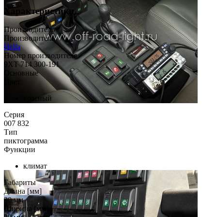
Характеристики
Производитель
Производитель
Hella
Номер производителя
9XT 714 300-191
Основные
Цвет
красный
Серия
007 832
Тип
пиктограмма
Функции
климат
Габариты
Длина [мм]
30
мм
Ширина [мм]