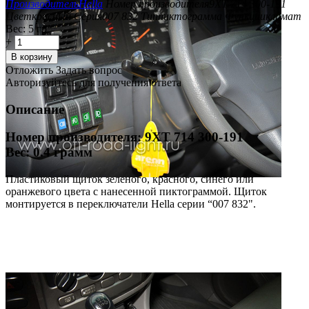
Производитель
Hella
Номер производителя
9XT 714 300-191
Цвет
красный
Серия
007 832
Тип
пиктограмма
Функции
климат
Вес:
5 гр
+
−
В корзину
Отложить
Задать вопрос
Авторизуйтесь для получения ответа
Описание
Номер производителя: 9XT 714 300-191
Вес: 0.4 грамм
Пластиковый щиток зеленого, красного, синего или
оранжевого цвета с нанесенной пиктограммой. Щиток
монтируется в переключатели Hella серии “007 832".