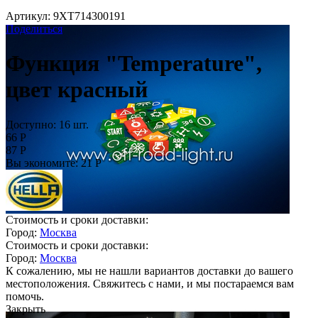
Артикул:
9XT714300191
Поделиться
Функция "Temperature",
цвет красный
Доступно:
16 шт.
66
Р
87
Р
Вы экономите:
21
Р
Стоимость и сроки доставки:
Город:
Москва
Стоимость и сроки доставки:
Город:
Москва
К сожалению, мы не нашли вариантов доставки до вашего
местоположения. Свяжитесь с нами, и мы постараемся вам
помочь.
Закрыть