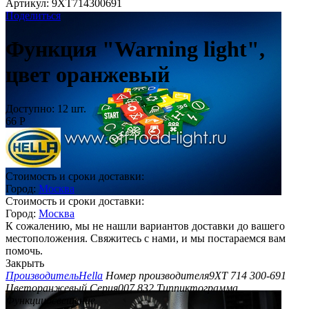
Артикул:
9XT714300691
Поделиться
Функция "Warning light",
цвет оранжевый
Доступно:
12 шт.
66
Р
Стоимость и сроки доставки:
Город:
Москва
Стоимость и сроки доставки:
Город:
Москва
К сожалению, мы не нашли вариантов доставки до вашего
местоположения. Свяжитесь с нами, и мы постараемся вам
помочь.
Закрыть
Производитель
Hella
Номер производителя
9XT 714 300-691
Цвет
оранжевый
Серия
007 832
Тип
пиктограмма
Функции
освещение