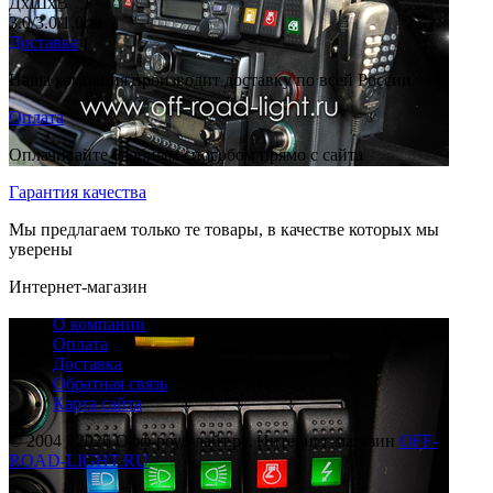
ДхШхВ
3.0/3.0/1.0
см
Доставка
Наша компания производит доставку по всей России
Оплата
Оплачивайте удобным способом прямо с сайта
Гарантия качества
Мы предлагаем только те товары, в качестве которых мы
уверены
Интернет-магазин
О компании
Оплата
Доставка
Обратная связь
Карта сайта
© 2004 - 2026 Офф-роуд-лайт.ру. Интернет-магазин
OFF-
ROAD-LIGHT.RU