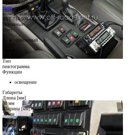
Производитель
Hella
Номер производителя
9XT 714 300-691
Основные
Цвет
оранжевый
Серия
007 832
Тип
пиктограмма
Функции
освещение
Габариты
Длина [мм]
30
мм
Ширина [мм]
30
мм
Высота [мм]
10
мм
Упаковка