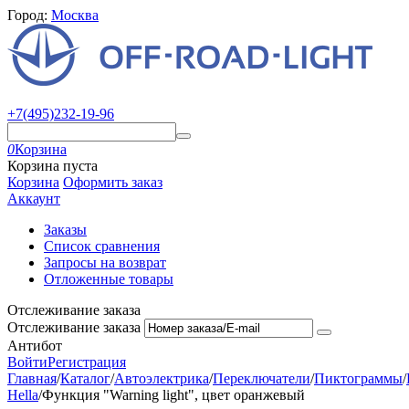
Город:
Москва
+7(495)232-19-96
0
Корзина
Корзина пуста
Корзина
Оформить заказ
Аккаунт
Заказы
Список сравнения
Запросы на возврат
Отложенные товары
Отслеживание заказа
Отслеживание заказа
Антибот
Войти
Регистрация
Главная
/
Каталог
/
Автоэлектрика
/
Переключатели
/
Пиктограммы
/
Hella
/
Функция "Warning light", цвет оранжевый