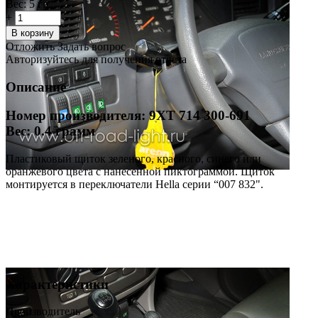
Вес:
5 гр
+
−
В корзину
Отложить
Задать вопрос
Авторизуйтесь для получения ответа
Описание
Номер производителя: 9XT 714 300-691
Вес: 0.4 грамм
Пластиковый щиток зеленого, красного, синего или
оранжевого цвета с нанесенной пиктограммой. Щиток
монтируется в переключатели Hella серии “007 832".
Характеристики
Производитель