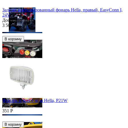
Задний комбинированный фонарь Hella, правый, EasyConn I,
24V
Доступно:
1 шт.
3 500
Р
В корзину
Скидка
55%
Фонарь заднего хода Hella, P21W
Доступно:
16 шт.
351
Р
В корзину