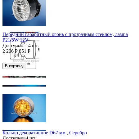
Передний габаритный огонь с прозрачным стеклом, лампа
P21/5W 12V
Доступно:
14 шт.
2 206
Р
851
Р
В корзину
Кольцо декоративное D67 мм , Серебро
Доступно:
4 шт.