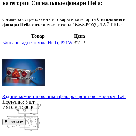
категории Сигнальные фонари Hella:
Самые восстребованные товары в категории
Сигнальные
фонари Hella
интернет-магазина
ОФФ-РОУД-ЛАЙТ.RU:
Товар
Цена
Фонарь заднего хода Hella, P21W
351
Р
Задний комбинированный фонарь с резиновым рогом. Left
Доступно:
5 шт.
7 916
Р
4 500
Р
В корзину