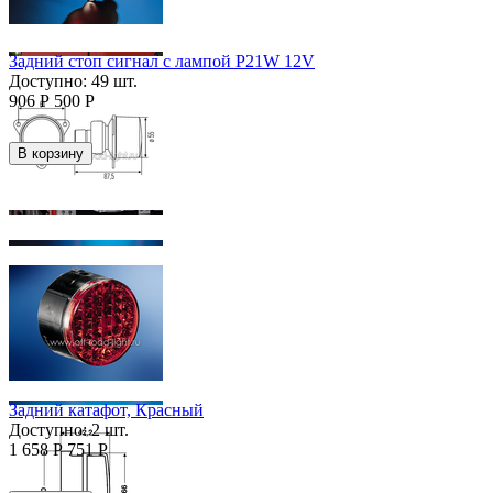
Задний стоп сигнал с лампой P21W 12V
Доступно:
49 шт.
906
Р
500
Р
В корзину
Скидка
43%
Задний катафот, Красный
Доступно:
2 шт.
1 658
Р
751
Р