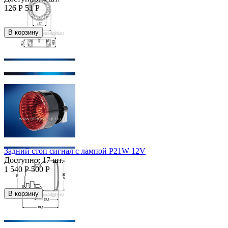
126
Р
51
Р
В корзину
Задний стоп сигнал с лампой P21W 12V
Доступно:
17 шт.
1 540
Р
500
Р
В корзину