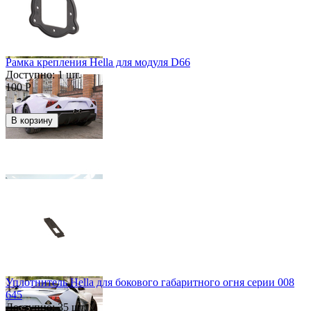
Рамка крепления Hella для модуля D66
Доступно:
1 шт.
100
Р
В корзину
Скидка
60%
Уплотнитель Hella для бокового габаритного огня серии 008
645
Доступно:
35 шт.