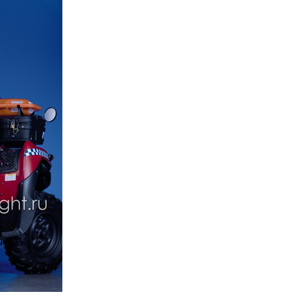
ие
12V