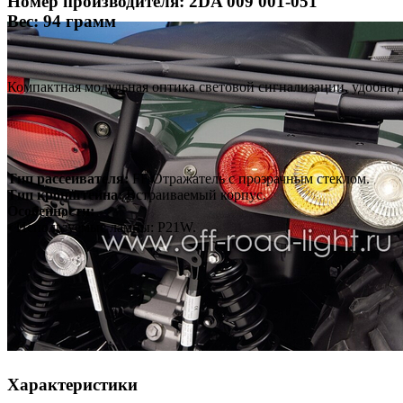
Номер производителя: 2DA 009 001-051
Вес: 94 грамм
Компактная модульная оптика световой сигнализации, удобна 
Тип рассеивателя:
FF Отражатель с прозрачным стеклом.
Тип кронштейна:
Встраиваемый корпус.
Особенности:
• Используемые лампы: P21W.
Характеристики