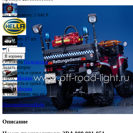
500
Р
1 540
Р
Вы экономите:
1 040
Р
Доступно:
17 шт.
Вес:
96 гр
+
−
В корзину
Отложить
Поделиться
Задать вопрос
Стоимость и сроки доставки:
Город:
Москва
Стоимость и сроки доставки:
Город:
Москва
К сожалению, мы не нашли вариантов доставки до вашего мест
Закрыть
Производитель
Hella
Номер производителя
2DA 009 001-051
Ист
Авторизуйтесь для получения ответа
Описание