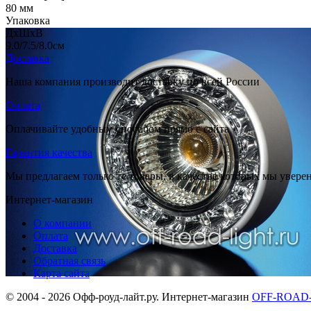
80
мм
Упаковка
ДхШхВ
9.0/7.5/8.0
см
Доставка
Наша компания производит доставку по всей России
Оплата
Оплачивайте удобным способом прямо с сайта
Гарантия качества
Мы предлагаем только те товары, в качестве которых мы увере
Интернет-магазин
О компании
Оплата
Доставка
Обратная связь
Карта сайта
© 2004 - 2026 Офф-роуд-лайт.ру. Интернет-магазин
OFF-ROAD