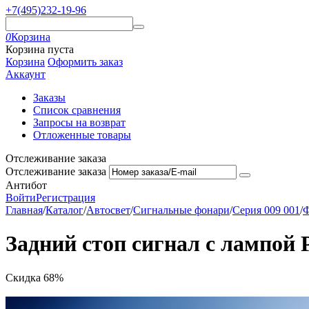
+7(495)232-19-96
0
Корзина
Корзина пуста
Корзина
Оформить заказ
Аккаунт
Заказы
Список сравнения
Запросы на возврат
Отложенные товары
Отслеживание заказа
Отслеживание заказа
Антибот
Войти
Регистрация
Главная
/
Каталог
/
Автосвет
/
Сигнальные фонари
/
Серия 009 001
/
Ф
Задний стоп сигнал с лампой
Скидка
68%