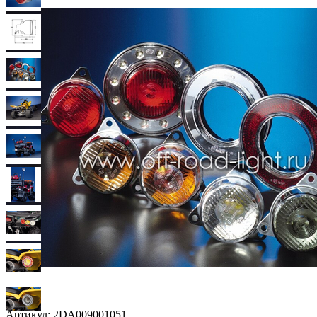
Артикул:
2DA009001051