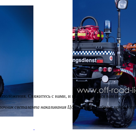
оположения. Свяжитесь с нами, и мы постараемся вам помочь.
очник света
лампа накаливания
Цоколь
BA15s
Рабочее напряжен