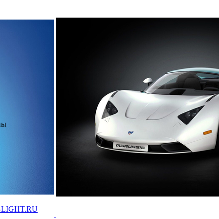
ны
-LIGHT.RU