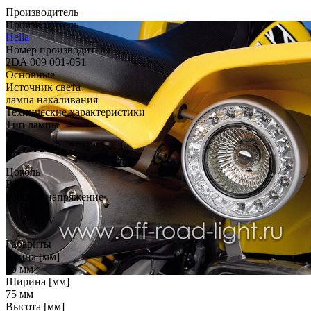
Производитель
Производитель
Hella
Номер производителя
2DA 009 001-051
Основные
Источник света
лампа накаливания
Технические характеристики
Tип лампы
P21W
Цоколь
BA15s
Рабочее напряжение
12
V
Габариты
Длина [мм]
90
мм
Ширина [мм]
75
мм
Высота [мм]