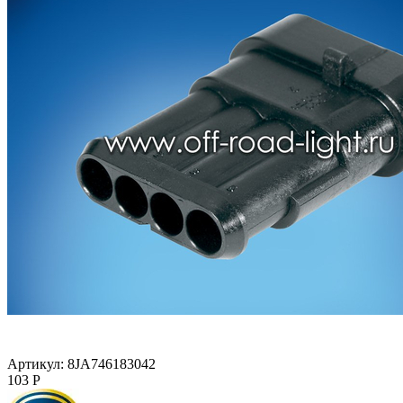
Артикул:
8JA746183042
103
Р