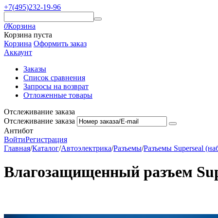
+7(495)232-19-96
0
Корзина
Корзина пуста
Корзина
Оформить заказ
Аккаунт
Заказы
Список сравнения
Запросы на возврат
Отложенные товары
Отслеживание заказа
Отслеживание заказа
Антибот
Войти
Регистрация
Главная
/
Каталог
/
Автоэлектрика
/
Разъемы
/
Разъемы Superseal (на
Влагозащищенный разъем Supe