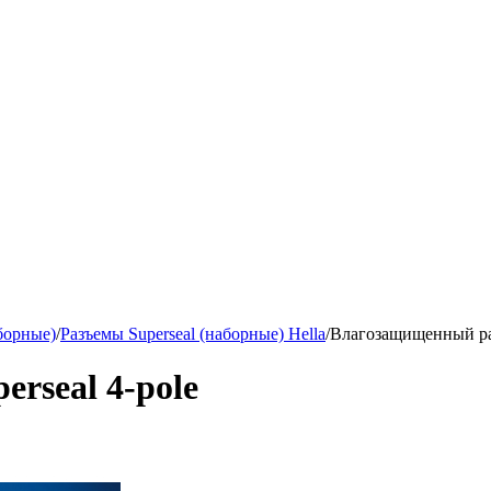
борные)
/
Разъемы Superseal (наборные) Hella
/
Влагозащищенный раз
rseal 4-pole