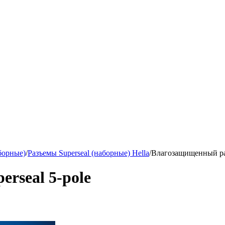
борные)
/
Разъемы Superseal (наборные) Hella
/
Влагозащищенный раз
rseal 5-pole