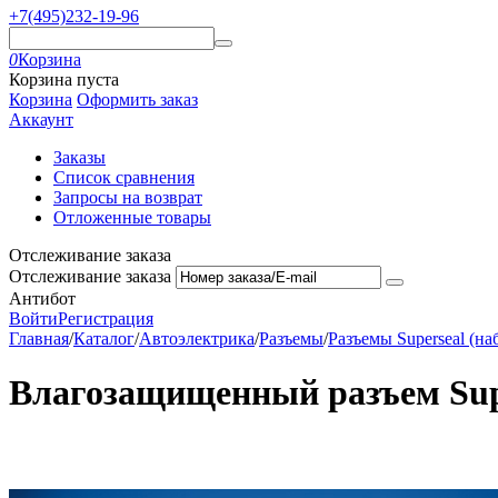
+7(495)232-19-96
0
Корзина
Корзина пуста
Корзина
Оформить заказ
Аккаунт
Заказы
Список сравнения
Запросы на возврат
Отложенные товары
Отслеживание заказа
Отслеживание заказа
Антибот
Войти
Регистрация
Главная
/
Каталог
/
Автоэлектрика
/
Разъемы
/
Разъемы Superseal (на
Влагозащищенный разъем Supe