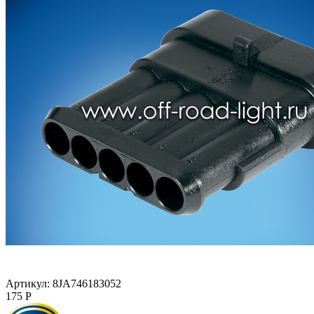
Артикул:
8JA746183052
175
Р