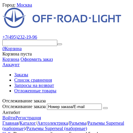
Город:
Москва
+7(495)232-19-96
0
Корзина
Корзина пуста
Корзина
Оформить заказ
Аккаунт
Заказы
Список сравнения
Запросы на возврат
Отложенные товары
Отслеживание заказа
Отслеживание заказа
Антибот
Войти
Регистрация
Главная
/
Каталог
/
Автоэлектрика
/
Разъемы
/
Разъемы Superseal
(наборные)
/
Разъемы Superseal (наборные)