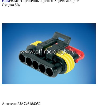
Hella
/
Влагозащищенный разъем Superseal 5-pole
Скидка
5%
Артикул:
8JA746184052