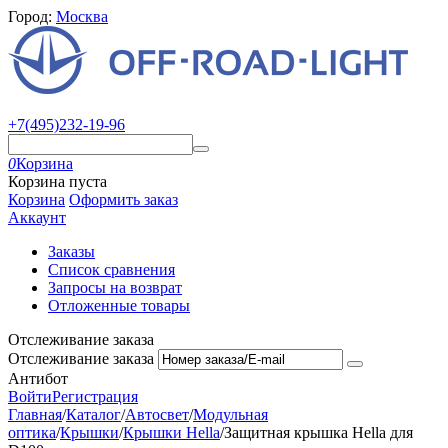
Город:
Москва
+7(495)232-19-96
0
Корзина
Корзина пуста
Корзина
Оформить заказ
Аккаунт
Заказы
Список сравнения
Запросы на возврат
Отложенные товары
Отслеживание заказа
Отслеживание заказа
Антибот
Войти
Регистрация
Главная
/
Каталог
/
Автосвет
/
Модульная
оптика
/
Крышки
/
Крышки Hella
/
Защитная крышка Hella для