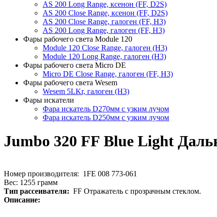
AS 200 Long Range, ксенон (FF, D2S)
AS 200 Close Range, ксенон (FF, D2S)
AS 200 Close Range, галоген (FF, H3)
AS 200 Long Range, галоген (FF, H3)
Фары рабочего света Module 120
Module 120 Close Range, галоген (H3)
Module 120 Long Range, галоген (H3)
Фары рабочего света Micro DE
Micro DE Close Range, галоген (FF, H3)
Фары рабочего света Wesem
Wesem 5LKr, галоген (H3)
Фары искатели
Фара искатель D270мм с узким лучом
Фара искатель D250мм с узким лучом
Jumbo 320 FF Blue Light Дальн
Номер производителя: 1FE 008 773-061
Вес: 1255 грамм
Тип рассеивателя:
FF Отражатель с прозрачным стеклом.
Описание: