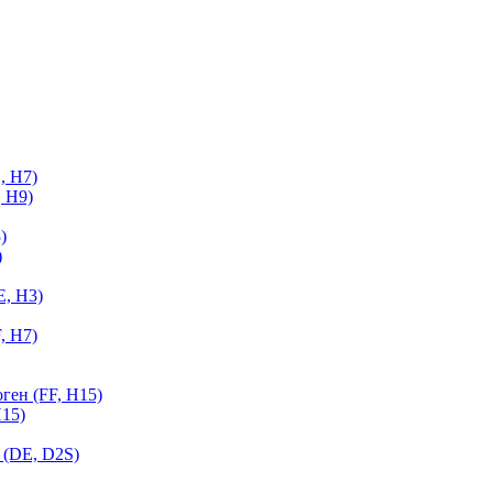
, H7)
 H9)
)
)
E, H3)
, H7)
ген (FF, H15)
H15)
 (DE, D2S)